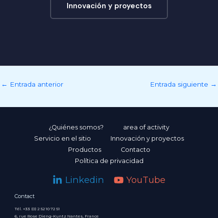
Innovación y proyectos
←
Entrada anterior
Entrada siguiente
→
¿Quiénes somos?
area of activity
Servicio en el sitio
Innovación y proyectos
Productos
Contacto
Política de privacidad
Linkedin
YouTube
Contact
Tél. +33 (0) 2 52 10 72 51
6, rue Rose Dieng-Kuntz Nantes, France