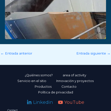
i
o
n
e
s
←
Entrada anterior
Entrada siguiente
→
¿Quiénes somos?
area of activity
Servicio en el sitio
Innovación y proyectos
Productos
Contacto
Política de privacidad
Linkedin
YouTube
Contact