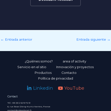
←
Entrada anterior
Entrada siguiente
→
¿Quiénes somos?
area of activity
Servicio en el sitio
Innovación y proyectos
Productos
Contacto
Política de privacidad
Linkedin
YouTube
Contact
Tél. +33 (0) 2 52 10 72 51
6, rue Rose Dieng-Kuntz Nantes, France
contact@roboplanet.fr